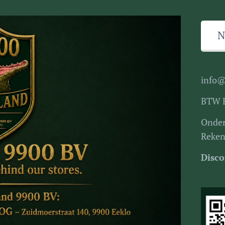
N
info@
BTW 
Onde
Reke
Disco