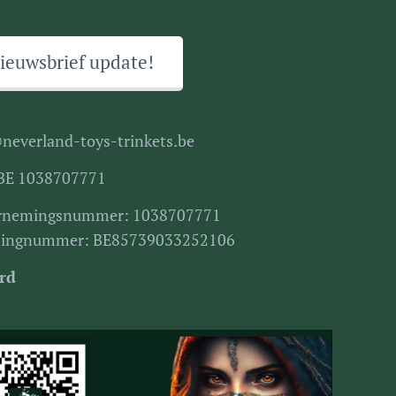
ieuwsbrief update!
neverland-toys-trinkets.be
BE 1038707771
rnemingsnummer: 1038707771
ningnummer: BE85739033252106
rd