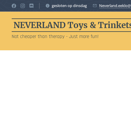
gesloten op dinsdag
Neverland.eeklo@
NEVERLAND Toys & Trinket
Not cheaper than therapy - Just more fun!