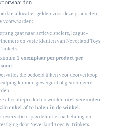
evoorwaarden
perkte allocaties gelden voor deze producten
e voorwaarden:
rrang gaat naar actieve spelers, league-
elnemers en vaste klanten van Neverland Toys
rinkets.
ximum
1 exemplaar per product per
rsoon
.
ervaties die bedoeld lijken voor doorverkoop
 scalping kunnen geweigerd of geannuleerd
rden.
ze allocatieproducten worden
niet verzonden
zijn
enkel af te halen in de winkel
.
 reservatie is pas definitief na betaling en
estiging door Neverland Toys & Trinkets.