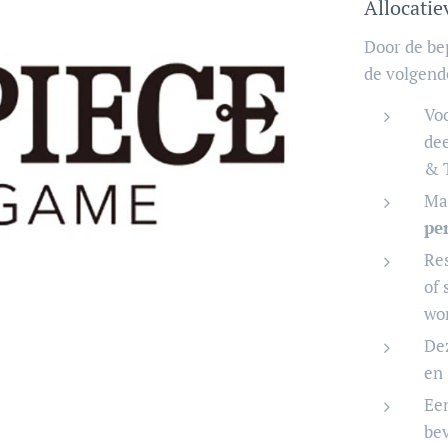
Allocati
Door de be
de volgend
Voo
de
& T
Ma
pe
Res
of
wo
De
en 
Een
bev