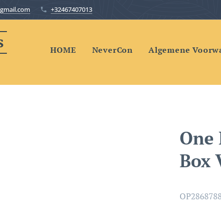
gmail.com
+32467407013
s
HOME
NeverCon
Algemene Voorw
One 
Box V
OP286878