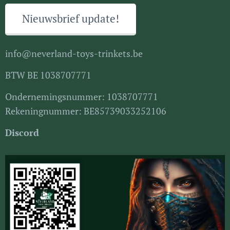
Nieuwsbrief update!
info@neverland-toys-trinkets.be
BTW BE 1038707771
Ondernemingsnummer: 1038707771
Rekeningnummer: BE85739033252106
Discord