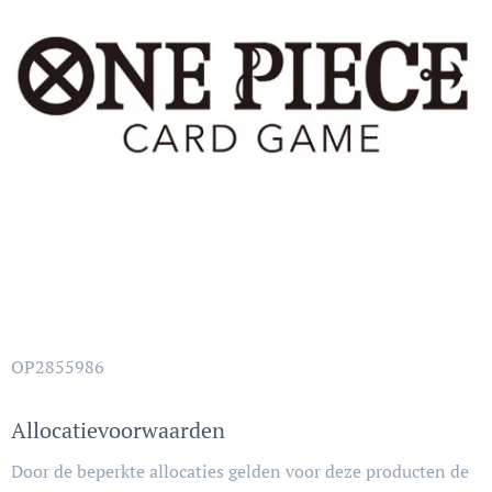
OP2855986
Allocatievoorwaarden
Door de beperkte allocaties gelden voor deze producten de